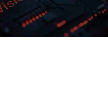
多模态多层级知识库权限管理
激活企业数据资产
可根据业务需求
君临国际问学支持文本、、、、图
实践效
片、、音视频、、、网页等
供完整私有模型
结构化知识格式有效整合，，， 可结合访
定制专属大模
行管理控制，，保障数据安全，
预约专家咨询
下载君临国际问学介绍
造企业级私域知识库。。。。