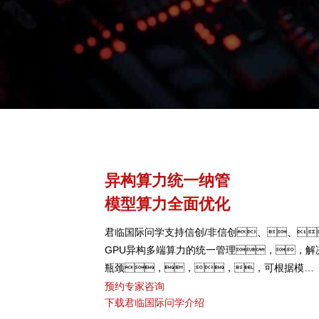
异构算力统一纳管
模型算力全面优化
君临国际问学支持信创/非信创、、
GPU异构多端算力的统一管理，，解
瓶颈，，，，可根据模
型、、、芯片类型，
预约专家咨询
下载君临国际问学介绍
度，，，，提高关键核心