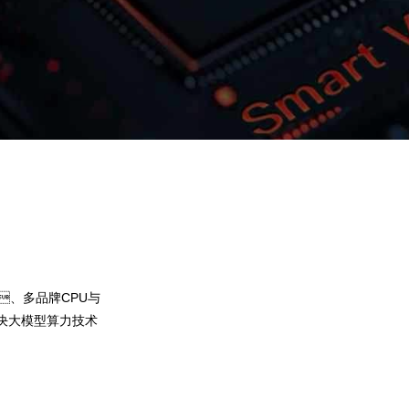
君临国际问学
智算基础设施
算力调度加速
智算中心
国内外主流模型一键调用
企业私有模型高效微调训练
、多品牌CPU与
提供40+基础大模型，，，，
决大模型算力技术
灵活选择开发应用，，，尝试最佳
果。。。。君临国际问学提
，，弹性调
微调训练工具集，，，帮助企业
预约专家咨询
下载君临国际问学介绍
算力GPU使用效
型，，，解决模型应用准确率低的问